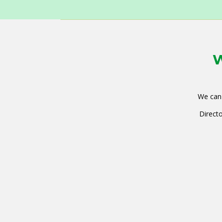
W
We can 
Directo