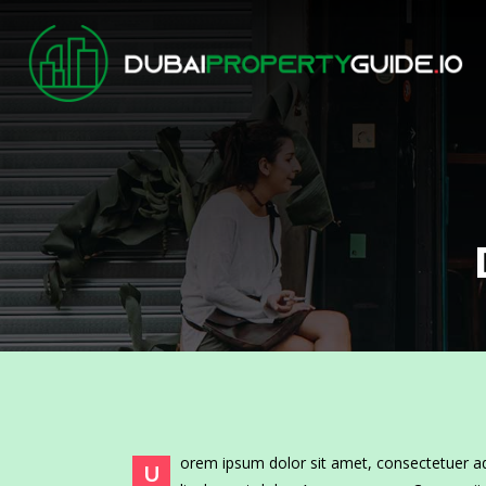
orem ipsum dolor sit amet, consectetuer a
U