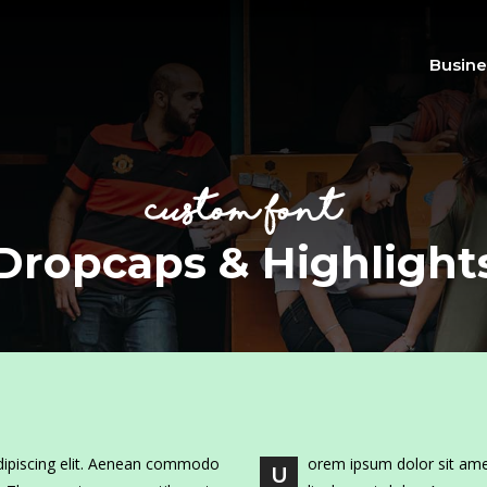
Busine
custom font
Dropcaps & Highlight
dipiscing elit. Aenean commodo
orem ipsum dolor sit ame
U