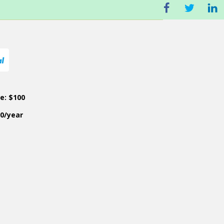
ce: $100
50/year