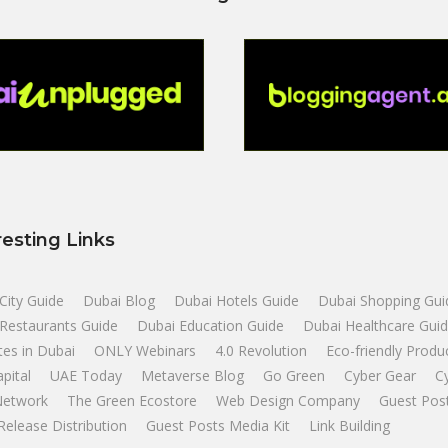
resting Links
City Guide
Dubai Blog
Dubai Hotels Guide
Dubai Shopping Gui
Restaurants Guide
Dubai Education Guide
Dubai Healthcare Gui
tes in Dubai
ONLY Webinars
4.0 Revolution
Eco-friendly Produ
apital
UAE Today
Metaverse Blog
Go Green
Cyber Gear
C
Network
The Green Ecostore
Web Design Company
Guest Pos
Release Distribution
Guest Posts Media Kit
Link Building