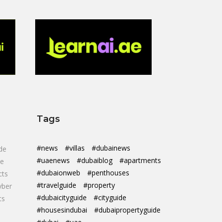
Tags
#news
#villas
#dubainews
de
#uaenews
#dubaiblog
#apartments
de
#dubaionweb
#penthouses
cts
#travelguide
#property
yber
#dubaicityguide
#cityguide
ts
#housesindubai
#dubaipropertyguide