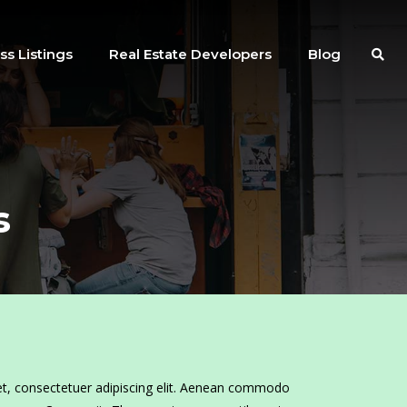
ss Listings
Real Estate Developers
Blog
s
t, consectetuer adipiscing elit. Aenean commodo