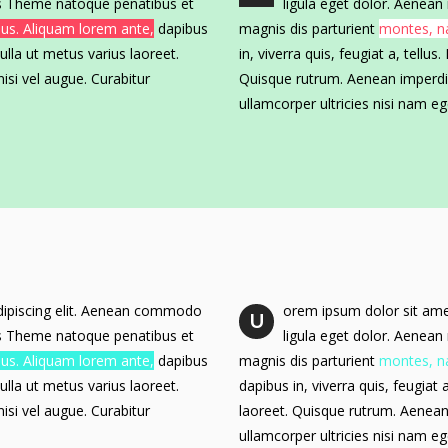
is Theme natoque penatibus et
ligula eget dolor. Aenea
mus. Aliquam lorem ante,
dapibus
magnis dis parturient
montes, na
 nulla ut metus varius laoreet.
in, viverra quis, feugiat a, tellus
isi vel augue. Curabitur
Quisque rutrum. Aenean imperdiet
ullamcorper ultricies nisi nam 
dipiscing elit. Aenean commodo
orem ipsum dolor sit ame
U
is Theme natoque penatibus et
ligula eget dolor. Aenea
mus. Aliquam lorem ante,
dapibus
magnis dis parturient
montes, na
 nulla ut metus varius laoreet.
dapibus in, viverra quis, feugiat 
isi vel augue. Curabitur
laoreet. Quisque rutrum. Aenean i
ullamcorper ultricies nisi nam 