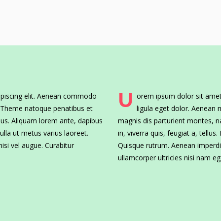
U
ipiscing elit. Aenean commodo
orem ipsum dolor sit amet
s Theme natoque penatibus et
ligula eget dolor. Aenean
mus. Aliquam lorem ante, dapibus
magnis dis parturient montes, n
 nulla ut metus varius laoreet.
in, viverra quis, feugiat a, tellus
isi vel augue. Curabitur
Quisque rutrum. Aenean imperdiet
ullamcorper ultricies nisi nam eg